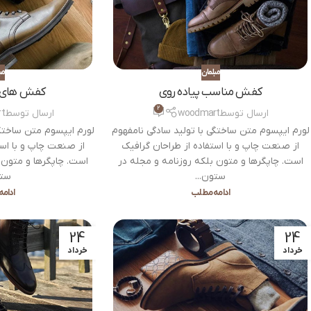
مبلمان
مب
کفش مناسب پیاده روی
کفش های 
2
ارسال توسط
woodmart
ارسال توسط
t
لورم ایپسوم متن ساختگی با تولید سادگی نامفهوم
لورم ایپسوم متن ساختگی
از صنعت چاپ و با استفاده از طراحان گرافیک
از صنعت چاپ و با است
است. چاپگرها و متون بلکه روزنامه و مجله در
است. چاپگرها و متون 
ستون...
ستو
ادامه مطلب
ادام
24
24
خرداد
خرداد