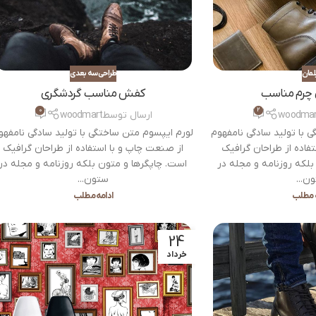
لمان
طراحی سه بعدی
چرم مناسب
کفش مناسب گردشگری
0
2
woodmar
ارسال توسط
woodmart
 با تولید سادگی نامفهوم
لورم ایپسوم متن ساختگی با تولید سادگی نامفهو
فاده از طراحان گرافیک
از صنعت چاپ و با استفاده از طراحان گرافیک
بلکه روزنامه و مجله در
است. چاپگرها و متون بلکه روزنامه و مجله در
ن...
ستون...
ه مطلب
ادامه مطلب
24
خرداد