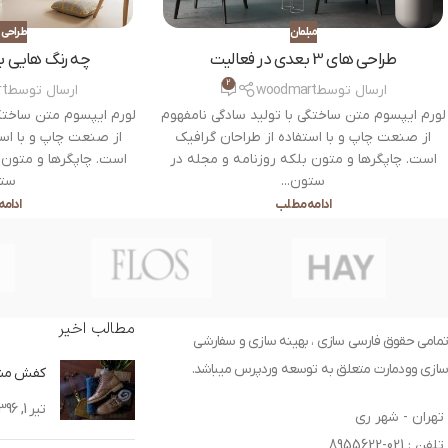
مبلمان
طراحی 
طراحی های 3 بعدی در فعالیت
چه رنگ هایی با
2
ارسال توسط
woodmart
ارسال توسط
t
لورم ایپسوم متن ساختگی با تولید سادگی نامفهوم
لورم ایپسوم متن ساختگی
از صنعت چاپ و با استفاده از طراحان گرافیک
از صنعت چاپ و با است
است. چاپگرها و متون بلکه روزنامه و مجله در
است. چاپگرها و متون 
ستون...
ستو
ادامه مطلب
ادام
مطالب اخیر
تمامی حقوق فارسی سازی ، بهینه سازی و سفارشی
سازی وودمارت متعلق به توسعه وردپرس میباشد.
کفش منا
تیر 1, 1396
تهران - شهر ری
تلفن : 021-8955622