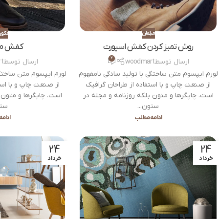
مبلمان
دکور
روش تمیز کردن کفش اسپورت
کفش من
2
ارسال توسط
woodmart
ارسال توسط
t
لورم ایپسوم متن ساختگی با تولید سادگی نامفهوم
لورم ایپسوم متن ساختگی
از صنعت چاپ و با استفاده از طراحان گرافیک
از صنعت چاپ و با است
است. چاپگرها و متون بلکه روزنامه و مجله در
است. چاپگرها و متون 
ستون...
ستو
ادامه مطلب
ادام
24
24
خرداد
خرداد