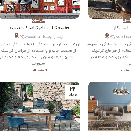
اسیون
دکوراسیون
اسب کار
قفسه کتاب های کلاسیک را ببینید
2
2
woodmar
ارسال توسط
woodmart
 با تولید سادگی نامفهوم
لورم ایپسوم متن ساختگی با تولید سادگی نامفهو
فاده از طراحان گرافیک
از صنعت چاپ و با استفاده از طراحان گرافیک
بلکه روزنامه و مجله در
است. چاپگرها و متون بلکه روزنامه و مجله در
ن...
ستون...
ه مطلب
ادامه مطلب
24
خرداد