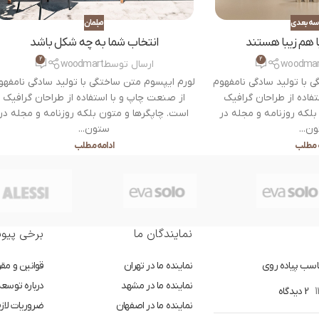
سه بعدی
مبلمان
 هم زیبا هستند
انتخاب شما به چه شکل باشد
2
2
woodmar
ارسال توسط
woodmart
 با تولید سادگی نامفهوم
لورم ایپسوم متن ساختگی با تولید سادگی نامفهو
فاده از طراحان گرافیک
از صنعت چاپ و با استفاده از طراحان گرافیک
بلکه روزنامه و مجله در
است. چاپگرها و متون بلکه روزنامه و مجله در
ن...
ستون...
ه مطلب
ادامه مطلب
نمایندگان ما
برخی پیون
سب پیاده روی
نماینده ما در تهران
قوانین و مق
نماینده ما در مشهد
درباره توسع
2 دیدگاه
نماینده ما در اصفهان
ضروریات لازم