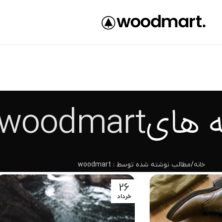
 های
woodmart
خانه
مطالب نوشته شده توسط : woodmart
26
خرداد