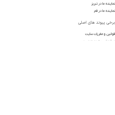
نماینده ما در تبریز
نماینده ما در قم
برخی پیوند های اصلی
قوانین و مقررات سایت
درباره توسعه دهنده وردپرس
ضروریات لازم برای خرید
تماس با ما
آخرین مطالب سایت
نقشه سایت
فوتر منو
مجموعه های جدید
نمایندگان جدید
محصولات جدید
برخی از مقالات