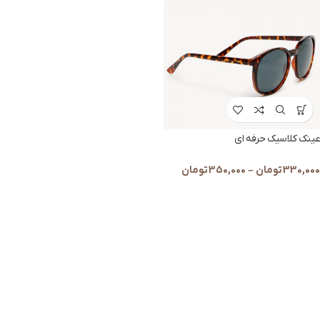
عینک کلاسیک حرفه ای
330,000
تومان
–
350,000
تومان