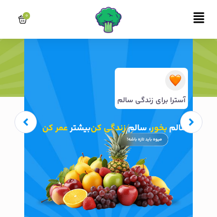
فتن
Main
ه
0
Menu
حتوا
آسترا برای زندگی سالم
سالم
بخور
، سالم
زندگی کن
بیشتر
عمر کن