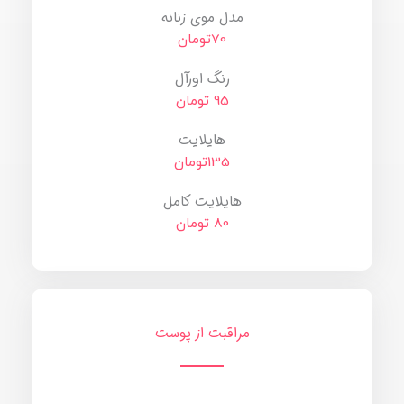
مدل موی زنانه
70تومان
رنگ اورآل
95 تومان
هایلایت
135تومان
هایلایت کامل
80 تومان
مراقبت از پوست