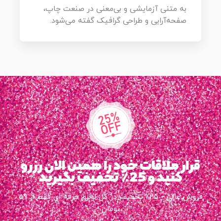
به متنی آزمایشی و بی‌معنی در صنعت چاپ،
صفحه‌آرایی و طراحی گرافیک گفته می‌شود.
قرار ملاقات خود را همین الان رزرو
کنید و 25٪ تخفیف بگیرید​
فروش عالی - 25٪ تخفیف در کل لوازم حرفه ای فقط از 59
تومان​