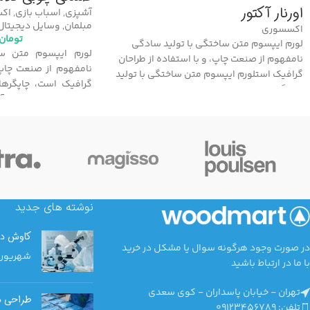
اورنار آکتور
آشپزی
,
اسباب بازی
,
اک
مبلمان
,
وسایل دیجیتال
اکسسوری
تومان
لورم ایپسوم متن ساختگی با تولید سادگی
لورم ایپسوم متن سا
نامفهوم از صنعت چاپ، و با استفاده از طراحان
نامفهوم از صنعت چاپ،
گرافیک استلورم ایپسوم متن ساختگی با تولید
گرافیک است، چاپگرها 
سادگی نامفهوم از صنعت چاپ، و با استفاده از
مجله در ستون و سطرآنچ
طراحان گرافیک استلورم ایپسوم متن ساختگی با
شرایط فعلی تکنولوژی 
تولید سادگی نامفهوم از صنعت چاپ، و با
متنوع با هدف بهبود ابز
استفاده از طراحان گرافیک است
نوشته های جدید
کاوش در 
در صورت وجود هرگونه سوال یا مشکل در خرید
شهریور 5, 1400
با ما در ارتباط باشید
تهران - خیابان پاسداران - کوی سعدی
طراحی د
تلفن: 09123456789