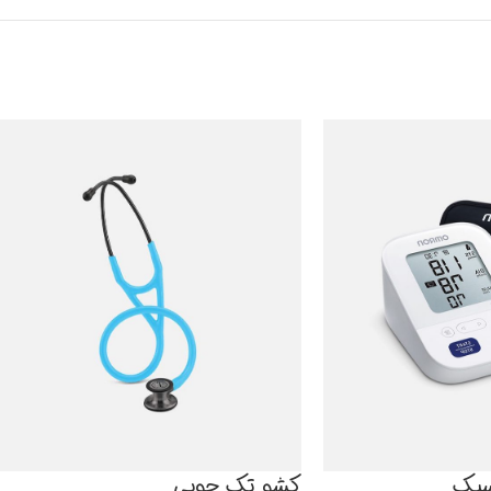
سیک
کشو تک چوبی