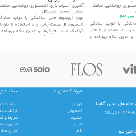
سسوری
,
روشنایی
,
ساعت
,
آشپزی
,
اسباب بازی
,
اکسسوری
,
روشنایی
,
ساعت
مبلمان
,
وسایل دیجیتال
299,000
لورم ایپسوم متن ساختگی با تولید سادگ
ختگی با تولید سادگی
نامفهوم از صنعت چاپ، و با استفاده از طراحا
 و با استفاده از طراحان
گرافیک است، چاپگرها و متون بلکه روزنامه 
و متون بلکه روزنامه و
مجله در ستون و سطرآنچنان که لازم است، و برا
نان که لازم است، و برای
شرایط فعلی تکنولوژی مورد نیاز، و کاربردها
مورد نیاز، و کاربردهای
متنوع با هدف بهبود ابزارهای کاربردی می باشد.
ارهای کاربردی می باشد.
فروشگاه‌های ما
لینک های
خانه های مدرن آتلانتا
تهران
سیاست حف
اصفهان
بازگشت وج
۱ دیدگاه
مشهد
شرایط و ضو
تبریز
تماس با ما
قم
آخرین مطال
اخلی سبز