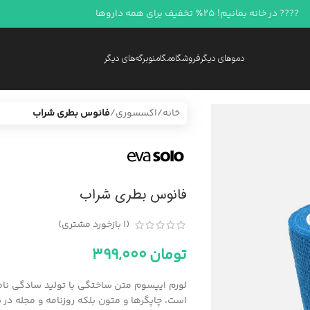
???? در خانه بمانیم! 25٪ تخفیف برای همه داروها
دموهای دیگر
فروشگاه
مگامنو
برگه‌های دیگر
خانه
/
اکسسوری
/
فانوس بطری شراب
فانوس بطری شراب
(
1
بازخورد مشتری)
تومان
399,000
لورم ایپسوم متن ساختگی با تولید سادگی نامف
است، چاپگرها و متون بلکه روزنامه و مجله در 