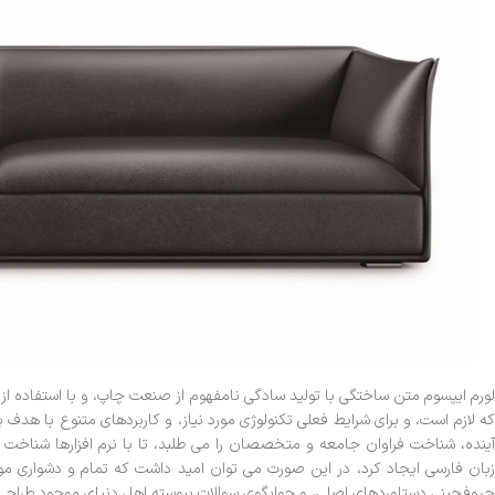
لورم ایپسوم متن ساختگی با تولید سادگی نامفهوم از صنعت چاپ، و با استفاده ا
که لازم است، و برای شرایط فعلی تکنولوژی مورد نیاز، و کاربردهای متنوع با هد
آینده، شناخت فراوان جامعه و متخصصان را می طلبد، تا با نرم افزارها شناخت 
زبان فارسی ایجاد کرد، در این صورت می توان امید داشت که تمام و دشواری موج
حروفچینی دستاوردهای اصلی، و جوابگوی سوالات پیوسته اهل دنیای موجود طراحی اس