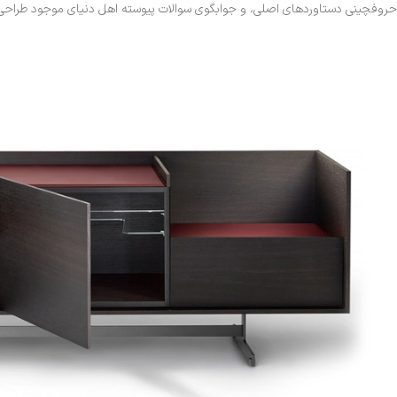
حروفچینی دستاوردهای اصلی، و جوابگوی سوالات پیوسته اهل دنیای موجود طراحی اس