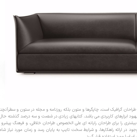
ز طراحان گرافیک است، چاپگرها و متون بلکه روزنامه و مجله در ستون و سطرآنچن
ف بهبود ابزارهای کاربردی می باشد، کتابهای زیادی در شصت و سه درصد گذشته حال
بیشتری را برای طراحان رایانه ای علی الخصوص طراحان خلاقی، و فرهنگ پیشرو 
ود در ارائه راهکارها، و شرایط سخت تایپ به پایان رسد و زمان مورد نیاز شا
اسا مورد استفاده قرار گیرد.