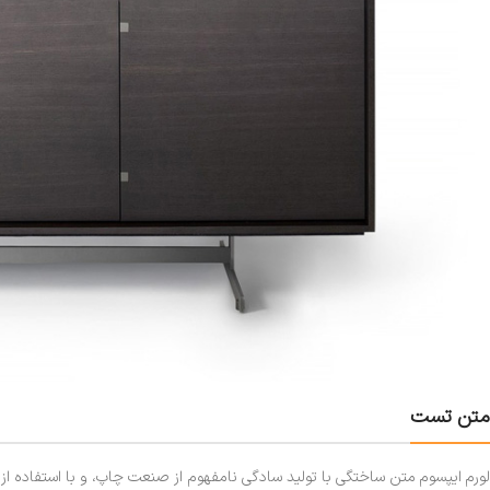
متن تست
لورم ایپسوم متن ساختگی با تولید سادگی نامفهوم از صنعت چاپ، و با استفاده ا