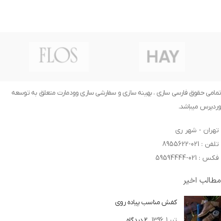
تمامی حقوق فارسی سازی ، بهینه سازی و سفارشی سازی وودمارت متعلق به توسعه
وردپرس میباشد.
تهران - شهر ری
تلفن : 021-8955622
فکس : 021-59594444
مطالب اخیر
کفش مناسب پیاده روی
تیر 1, 1396
2 دیدگاه