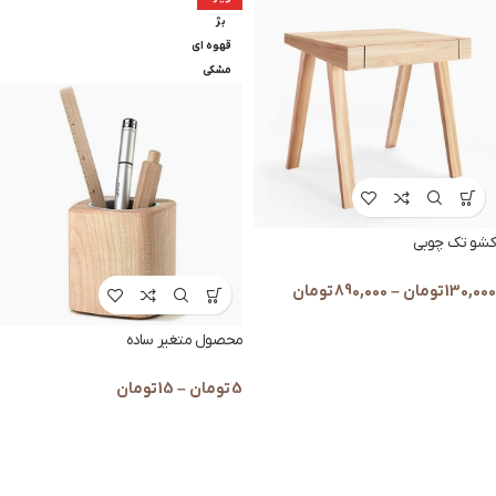
بژ
قهوه ای
مشکی
کشو تک چوبی
130,000
تومان
–
890,000
تومان
محصول متغیر ساده
5
تومان
–
15
تومان