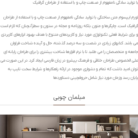
با تولید سادگی نامفهوم از صنعت چاپ و با استفاده از طراحان گرافیک
لورم ایپسوم متن ساختگی با تولید سادگی نامفهوم از صنعت چاپ و با استفاده از طراحان
گرافیک است. چاپگرها و متون بلکه روزنامه و مجله در ستون و سطرآنچنان که لازم است
و برای شرایط فعلی تکنولوژی مورد نیاز و کاربردهای متنوع با هدف بهبود ابزارهای کاربردی
می باشد. کتابهای زیادی در شصت و سه درصد گذشته، حال و آینده شناخت فراوان
جامعه و متخصصان را می طلبد تا با نرم افزارها شناخت بیشتری را برای طراحان رایانه ای
علی الخصوص طراحان خلاقی و فرهنگ پیشرو در زبان فارسی ایجاد کرد. در این صورت می
توان امید داشت که تمام و دشواری موجود در ارائه راهکارها و شرایط سخت تایپ به
پایان رسد وزمان مورد نیاز شامل حروفچینی دستاوردها
مبلمان چوبی