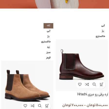
آبی
-8%
بژ
آبی
خاکستری
بژ
خاکستری
زرد
سبز
قرمز
اره برقی رو میزی Hitachi
500,000
تومان
–
700,000
تومان