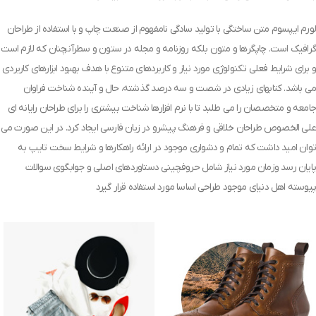
لورم ایپسوم متن ساختگی با تولید سادگی نامفهوم از صنعت چاپ و با استفاده از طراحان
گرافیک است. چاپگرها و متون بلکه روزنامه و مجله در ستون و سطرآنچنان که لازم است
و برای شرایط فعلی تکنولوژی مورد نیاز و کاربردهای متنوع با هدف بهبود ابزارهای کاربردی
می باشد. کتابهای زیادی در شصت و سه درصد گذشته، حال و آینده شناخت فراوان
جامعه و متخصصان را می طلبد تا با نرم افزارها شناخت بیشتری را برای طراحان رایانه ای
علی الخصوص طراحان خلاقی و فرهنگ پیشرو در زبان فارسی ایجاد کرد. در این صورت می
توان امید داشت که تمام و دشواری موجود در ارائه راهکارها و شرایط سخت تایپ به
پایان رسد وزمان مورد نیاز شامل حروفچینی دستاوردهای اصلی و جوابگوی سوالات
پیوسته اهل دنیای موجود طراحی اساسا مورد استفاده قرار گیرد