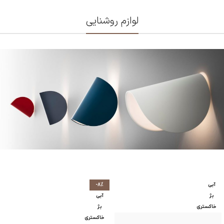
لوازم روشنایی
آبی
-8%
بژ
آبی
خاکستری
بژ
خاکستری