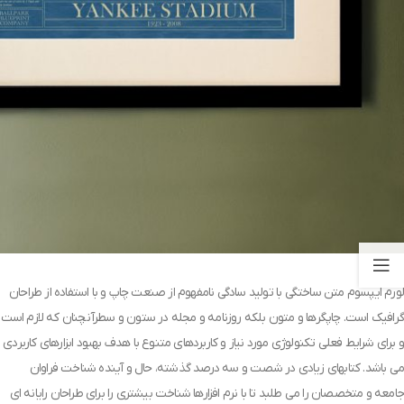
لورم ایپسوم متن ساختگی با تولید سادگی نامفهوم از صنعت چاپ و با استفاده از طراحان
گرافیک است. چاپگرها و متون بلکه روزنامه و مجله در ستون و سطرآنچنان که لازم است
و برای شرایط فعلی تکنولوژی مورد نیاز و کاربردهای متنوع با هدف بهبود ابزارهای کاربردی
می باشد. کتابهای زیادی در شصت و سه درصد گذشته، حال و آینده شناخت فراوان
جامعه و متخصصان را می طلبد تا با نرم افزارها شناخت بیشتری را برای طراحان رایانه ای