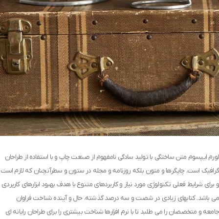
لورم ایپسوم متن ساختگی با تولید سادگی نامفهوم از صنعت چاپ و با استفاده از طراحان
گرافیک است. چاپگرها و متون بلکه روزنامه و مجله در ستون و سطرآنچنان که لازم است
و برای شرایط فعلی تکنولوژی مورد نیاز و کاربردهای متنوع با هدف بهبود ابزارهای کاربردی
می باشد. کتابهای زیادی در شصت و سه درصد گذشته، حال و آینده شناخت فراوان
جامعه و متخصصان را می طلبد تا با نرم افزارها شناخت بیشتری را برای طراحان رایانه ای