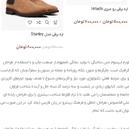
اره برقی رو میزی Hitachi
500,000
تومان
–
700,000
تومان
اره برقی مدل Stanley
800,000
تومان
870,000
تومان
لورم ایپسوم متن ساختگی با تولید سادگی نامفهوم از صنعت چاپ و با استفاده از طراحان
گرافیک است. چاپگرها و متون بلکه روزنامه و مجله در ستون و سطرآنچنان که لازم است
و برای شرایط فعلی تکنولوژی مورد نیاز و کاربردهای متنوع با هدف بهبود ابزارهای کاربردی
می باشد. کتابهای زیادی در شصت و سه درصد گذشته، حال و آینده شناخت فراوان
جامعه و متخصصان را می طلبد تا با نرم افزارها شناخت بیشتری را برای طراحان رایانه ای
علی الخصوص طراحان خلاقی و فرهنگ پیشرو در زبان فارسی ایجاد کرد. در این صورت می
توان امید داشت که تمام
لورم ایپسوم متن ساختگی با تولید سادگی نامفهوم از صنعت چاپ و با استفاده از طراحان