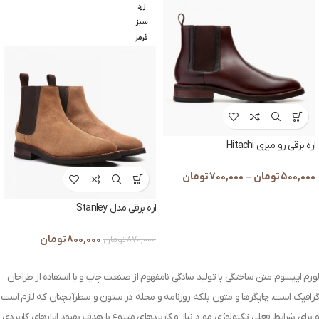
زرد
سبز
قرمز
اره برقی رو میزی Hitachi
500,000
تومان
–
700,000
تومان
اره برقی مدل Stanley
800,000
تومان
870,000
تومان
لورم ایپسوم متن ساختگی با تولید سادگی نامفهوم از صنعت چاپ و با استفاده از طراحان
گرافیک است. چاپگرها و متون بلکه روزنامه و مجله در ستون و سطرآنچنان که لازم است
و برای شرایط فعلی تکنولوژی مورد نیاز و کاربردهای متنوع با هدف بهبود ابزارهای کاربردی