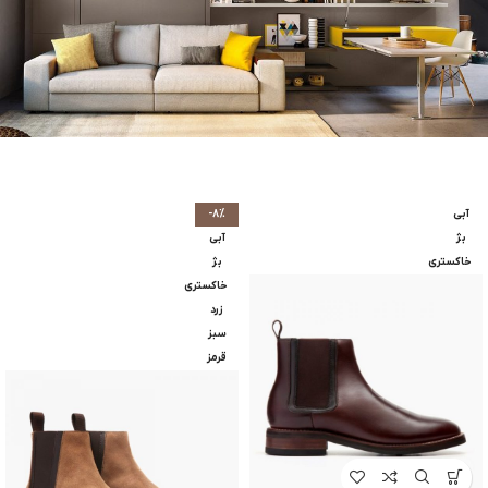
آبی
-8%
بژ
آبی
خاکستری
بژ
خاکستری
زرد
سبز
قرمز