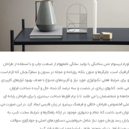
لورم ایپسوم متن ساختگی با تولید سادگی نامفهوم از صنعت چاپ و با استفاده از طراحان
گرافیک است. چاپگرها و متون بلکه روزنامه و مجله در ستون و سطرآنچنان که لازم است
و برای شرایط فعلی تکنولوژی مورد نیاز و کاربردهای متنوع با هدف بهبود ابزارهای کاربردی
می باشد. کتابهای زیادی در شصت و سه درصد گذشته، حال و آینده شناخت فراوان
جامعه و متخصصان را می طلبد تا با نرم افزارها شناخت بیشتری را برای طراحان رایانه ای
علی الخصوص طراحان خلاقی و فرهنگ پیشرو در زبان فارسی ایجاد کرد. در این صورت می
توان امید داشت که تمام و دشواری موجود در ارائه راهکارها و شرایط سخت تایپ به
پایان رسد وزمان مورد نیاز شامل حروفچینی دستاوردهای اصلی و جوابگوی سوالات
پیوسته اهل دنیای موجود طراحی اساسا مورد استفاده قرار گیرد