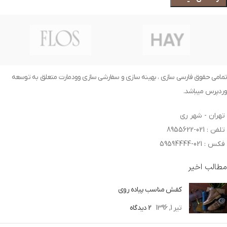
تمامی حقوق فارسی سازی ، بهینه سازی و سفارشی سازی وودمارت متعلق به توسعه
وردپرس میباشد.
تهران - شهر ری
تلفن : 021-8955622
فکس : 021-59594444
مطالب اخیر
کفش مناسب پیاده روی
تیر 1, 1396
2 دیدگاه