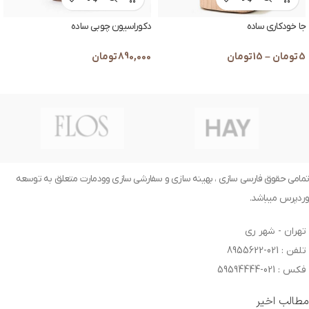
جا خودکاری ساده
دکوراسیون چوبی ساده
5
تومان
–
15
تومان
890,000
تومان
تمامی حقوق فارسی سازی ، بهینه سازی و سفارشی سازی وودمارت متعلق به توسعه
وردپرس میباشد.
تهران - شهر ری
تلفن : 021-8955622
فکس : 021-59594444
مطالب اخیر