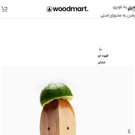
عبور به ناوبری
منو
رفتن به محتوای اصلی
بژ
قهوه ای
مشکی