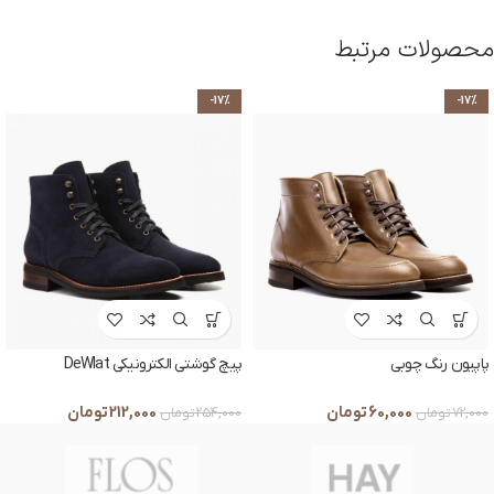
محصولات مرتبط
-17%
-17%
پاپیون رنگ چوبی
پیچ گوشتی الکترونیکی DeWlat
60,000
تومان
212,000
تومان
72,000
تومان
254,000
تومان