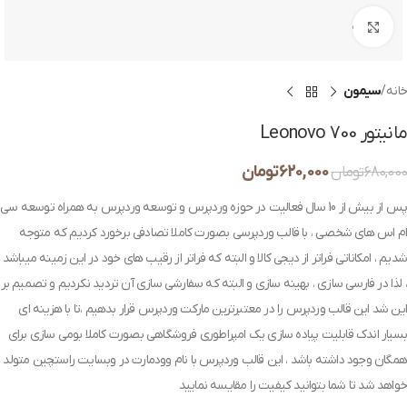
بزرگنمایی تصویر
خانه
سیمون
مانیتور Leonovo 700
620,000
تومان
680,000
تومان
پس از بیش از 10 سال فعالیت در حوزه وردپرس و توسعه وردپرس به همراه توسعه سی
ام اس های شخصی ، با قالب وردپرسی بصورت کاملا تصادفی برخورد کردیم که متوجه
شدیم ، امکاناتی فراتر از دیجی کالا و البته که فراتر از رقیب های خود در این زمینه میباشد
، لذا در فارسی سازی ، بهینه سازی و البته که سفارشی سازی آن تردید نکردیم و تصمیم بر
این شد این قالب وردپرس را در معتبرترین مارکت وردپرس قرار بدهیم ،تا با هزینه ای
بسیار اندک قابلیت پیاده سازی یک امپراطوری فروشگاهی بصورت کاملا بومی سازی برای
همگان وجود داشته باشد ، این قالب وردپرس با نام وودمارت در وبسایت راستچین متولد
خواهد شد تا شما بتوانید کیفیت را مقایسه نمایید