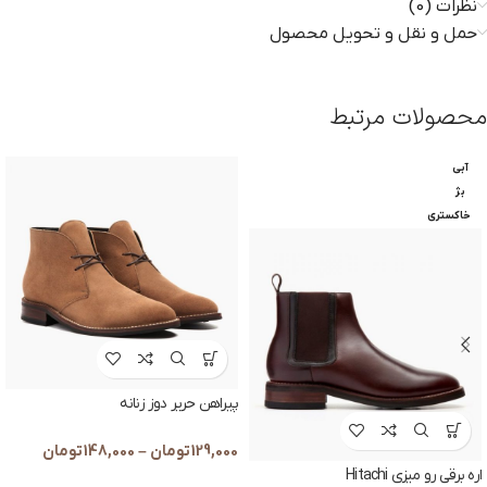
نظرات (0)
حمل و نقل و تحویل محصول
محصولات مرتبط
آبی
بژ
خاکستری
پیراهن حریر دوز زنانه
129,000
تومان
–
148,000
تومان
اره برقی رو میزی Hitachi