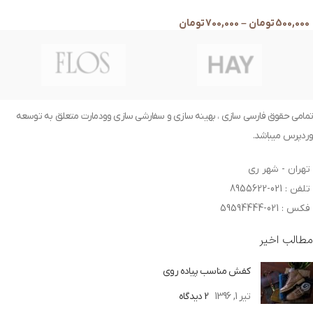
500,000
تومان
–
700,000
تومان
تمامی حقوق فارسی سازی ، بهینه سازی و سفارشی سازی وودمارت متعلق به توسعه
وردپرس میباشد.
تهران - شهر ری
تلفن : 021-8955622
فکس : 021-59594444
مطالب اخیر
کفش مناسب پیاده روی
تیر 1, 1396
2 دیدگاه