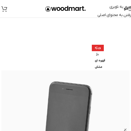
عبور به ناوبری
منو
رفتن به محتوای اصلی
ویژه
بژ
قهوه ای
مشکی